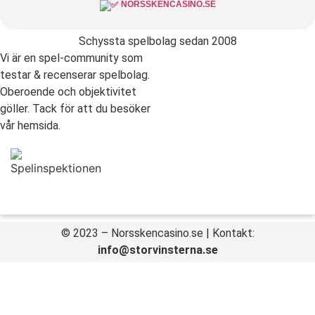
NORSSKENCASINO.SE
Schyssta spelbolag sedan 2008
Vi är en spel-community som
testar & recenserar spelbolag.
Oberoende och objektivitet
göller. Tack för att du besöker
vår hemsida.
© 2023 – Norsskencasino.se | Kontakt:
info@storvinsterna.se