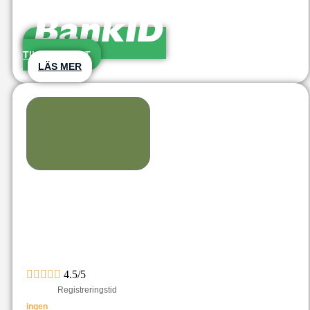
TILL CASINOT
LÄS MER
9.
Casinostugan





4.5/5
Registreringstid
ingen