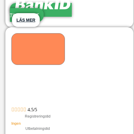
TILL CASINOT
LÄS MER
8.
SpeedyCasino





4.5/5
Registreringstid
Ingen
Utbetalningstid