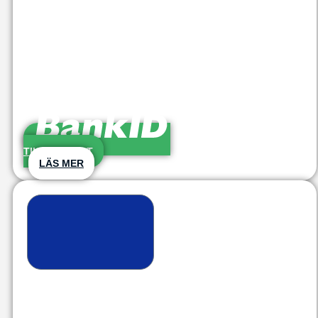
TILL CASINOT
LÄS MER
14.