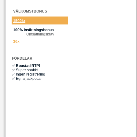
VÄLKOMSTBONUS
1500kr
100% insättningsbonus
Omsättningskrav
30x
FÖRDELAR
✅
Boostad RTP!
✅ Super snabbt
✅ Ingen registrering
✅ Egna jackpottar