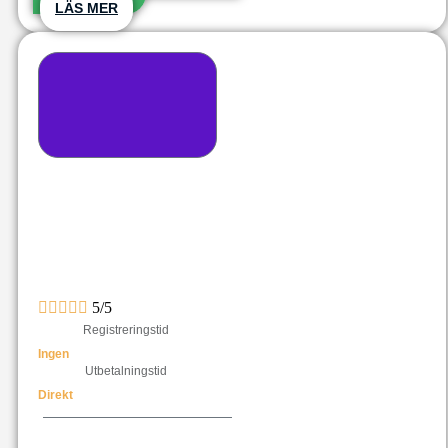
LÄS MER
6.
Pixel.bet





5/5
Registreringstid
Ingen
Utbetalningstid
Direkt