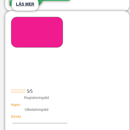
LÄS MER
5.
Frank & Fred





5/5
Registreringstid
Ingen
Utbetalningstid
Direkt