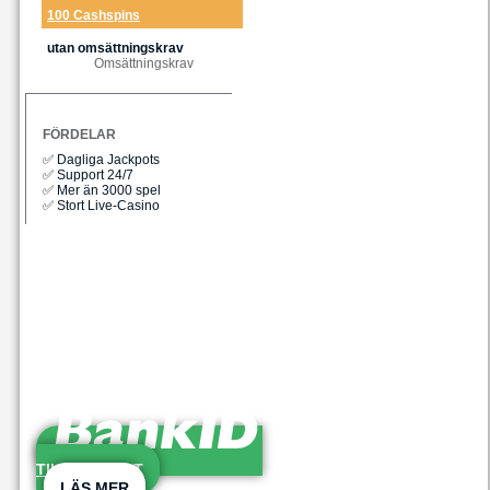
100 Cashspins
utan omsättningskrav
Omsättningskrav
FÖRDELAR
✅ Dagliga Jackpots
✅ Support 24/7
✅ Mer än 3000 spel
✅ Stort Live-Casino
TILL CASINOT
LÄS MER