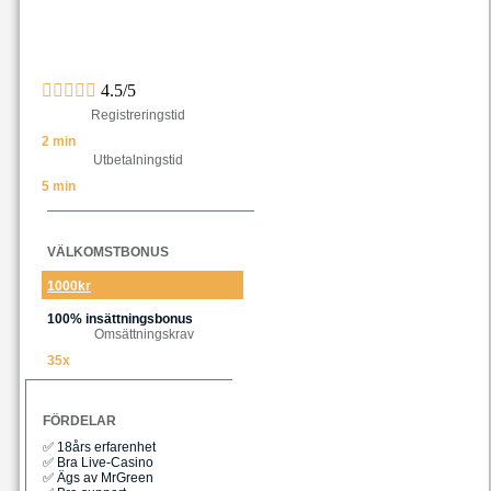
William Hill





4.5/5
Registreringstid
2 min
Utbetalningstid
5 min
VÄLKOMSTBONUS
1000kr
100% insättningsbonus
Omsättningskrav
35x
FÖRDELAR
✅ 18års erfarenhet
✅ Bra Live-Casino
✅ Ägs av MrGreen