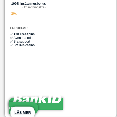
100% insättningsbonus
Omsättningskrav
20x
FÖRDELAR
✅
+30 Freespins
✅ Även bra odds
✅ Bra support
✅ Bra live-casino
TILL CASINOT
LÄS MER