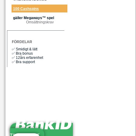
100 Cashspins
gäller Megaways™ spel
Omsättningskrav
FÖRDELAR
✅ Smidigt & lätt
✅ Bra bonus
✅ 12års erfarenhet
✅ Bra support
TILL CASINOT