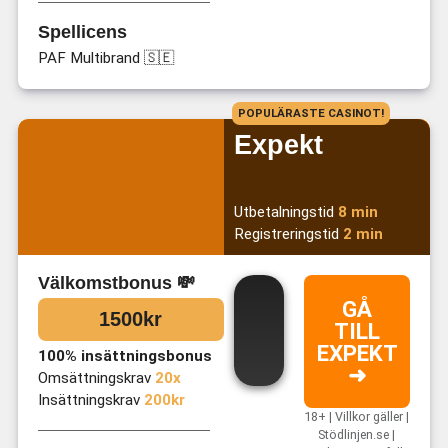
Spellicens
PAF Multibrand 🇸🇪
POPULÄRASTE CASINOT!
Expekt





Utbetalningstid
8 min
Registreringstid
2 min
Välkomstbonus 💸
GÅ
1500kr
TILL
EXPEKT
100% insättningsbonus
➜
Omsättningskrav
20x
Insättningskrav
200kr
18+ | Villkor gäller |
Stödlinjen.se |